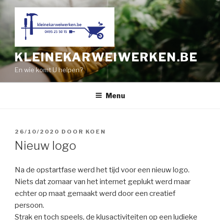
Naar
de
inhoud
springen
KLEINEKARWEIWERKEN.BE
En wie komt U helpen?
Menu
GEPLAATST
26/10/2020
DOOR
KOEN
OP
Nieuw logo
Na de opstartfase werd het tijd voor een nieuw logo.
Niets dat zomaar van het internet geplukt werd maar
echter op maat gemaakt werd door een creatief
persoon.
Strak en toch speels, de klusactiviteiten op een ludieke