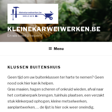
Naar
de
inhoud
springen
KLEINEKARWEIWERKEN.BE
En wie komt U helpen?
Menu
KLUSSEN BUITENSHUIS
Geen tijd om uw buitenklussen ter harte te nemen? Geen
nood ook hier kan ik helpen.
Gras maaien, hagen scheren of onkruid wieden, afval naar
het containerpark brengen, tuinhuis plaatsen, een verzakt
stuk klinkerpad ophogen, kleine metselwerken,
aanplantwerken, … de lijst is hier ook weer oneindig.